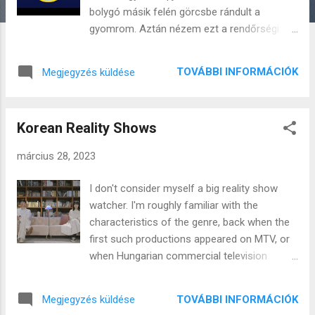
s
bolygó másik felén görcsbe rándult a
e
gyomrom. Aztán nézem ezt a rendőrségi
k
videófelvételt ilyen szuperéles kamerával
ennyire egyenesen élőben az egészet és se
TOVÁBBI INFORMÁCIÓK
Megjegyzés küldése
szánalom se megértés nincs bennem. Úgy
lövik le az elkövetőt, mint egy darab szart.
Menetből, gondolkodás, felszólítás, a jogok
Korean Reality Shows
felsorolása, figyelmeztető lövés nélkül. Az
egész videó az első perctől az utolsóig úgy
március 28, 2023
megdöbbentő, ahogy van, pozitív
értelemben. Nem tudom én ilyen nyakig
I don't consider myself a big reality show
védőfelszerelésbe öltözött taktikai egységet
watcher. I'm roughly familiar with the
képzeltem, öten egymás után mint a kacsák,
characteristics of the genre, back when the
sisakban, arcot takaró símaszkban,
first such productions appeared on MTV, or
hatalmas védőszemüveggel, füstgránáttal.
when Hungarian commercial television
Ezekről az ember azt képzeli nem is
began to introduce licenses like Big Brother,
emberek, az életük erről szól. Van valami
Survivor, and similar ones, I watched them
félelmetesen ijesztő abban a profi
TOVÁBBI INFORMÁCIÓK
Megjegyzés küldése
with great interest. My first impression was