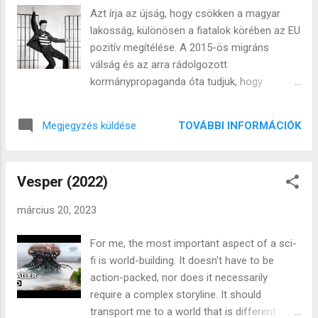
celebeket vonultatnak fel, idióta feladatokat
Azt írja az újság, hogy csökken a magyar
adnak ahelyett, hogy szabadjára lennének
lakosság, különösen a fiatalok körében az EU
engedve a viszonyok és az emberi
pozitív megítélése. A 2015-ös migráns
viselkedést figyelhetnénk meg a maga pőre
válság és az arra rádolgozott
valójában. Ebben is van valami perverz,
kormánypropaganda óta tudjuk, hogy
kukkolás jeleggű, vagy valami rossz
jelentősen nőtt Magyarországon az
értelemben vett emberkísérlet, de az igazság
idegenellenesség. Ezeket a vonalakat
az, hogy ez a része engem érdekelt volna.
TOVÁBBI INFORMÁCIÓK
Megjegyzés küldése
összekötve az a konklúzió domborodik ki,
Hamar leálltam azonban ezeknek a
hogy tökéletesen működik a
produkcióknak a nézésével mert: - Túl lett
propagandagépezet, a magyar lakosság
instruálva az egész. - Egyre inkább
Vesper (2022)
véleménye és viszonyulása tetszés szerinti
szélsőséges karaktereket választottak,
irányba alakítható. Én meg már ott tartok,
akiket ...
március 20, 2023
hogy nagyon sokat gondolkodtam, hogy
megírjam-e ezt a posztot. Egyre kevesebb
For me, the most important aspect of a sci-
energiát érzek, már nem őszinte a poszt
fi is world-building. It doesn't have to be
abban az értelemben, hogy ez lenne a téma,
action-packed, nor does it necessarily
ami a leginkább foglalkoztat. Kifejezetten
require a complex storyline. It should
taszít az, ami Magyarországon történik és
transport me to a world that is different