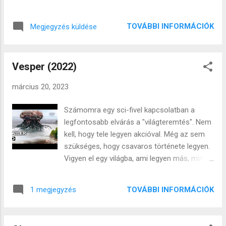
miközben már pusztán azzal, hogy magyarul
from our own - one that is surprising,
írok oda kapcsolódom, valójában napról-
disturbing, shocking, frightening, or simply
napra egyre távolabb érzem magam. Nem
TOVÁBBI INFORMÁCIÓK
Megjegyzés küldése
captivating. The best sci-fi doesn't even need
csak földrajzilag. Nyugtatom magam azzal,
a plot. Instead, it allows me to explore a
hogy csak a média torz tükrén keresztül
world alongside its inhabitants. It doesn't rely
látom az országot, nincs saját, kézzel
Vesper (2022)
on grandiose words or one-dimensional
fogható, személyes élményem. Ennyire azért
characters of good versus evil. It doesn't
csak nem ...
március 20, 2023
need a narrator. A good sci-fi should not be
explained; it is best when I don't fully
Számomra egy sci-fivel kapcsolatban a
understand it. I don't understand the
legfontosabb elvárás a "világteremtés". Nem
technology, the institutions, the laws, the
kell, hogy tele legyen akcióval. Még az sem
customs, or the relationships between
szükséges, hogy csavaros története legyen.
people in this world. I don't know who is who.
Vigyen el egy világba, ami legyen más, mint a
It is up to me to discover these things along
mi világunk, meglepő, zavaró, megdöbbentő,
the way, and that is the true plot of a sci-fi. It
ijesztő vagy éppen mágnesként vonzó. A
is my journey of discovering this new world.
TOVÁBBI INFORMÁCIÓK
1 megjegyzés
legjobb az lenne, ha nem is lenne semmilyen
A sci-fi can even be made around a trip to
cselekménye. Hanem csak élnének abban a
the grocery store, if t...
világban az emberek és én barangolnék