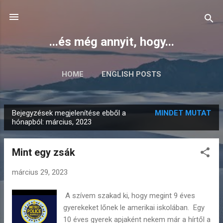
Ugrás a fő tartalomra
...és még annyit, hogy...
HOME
ENGLISH POSTS
Bejegyzések megjelenítése ebből a
MINDET MUTAT
B
hónapból: március, 2023
e
j
Mint egy zsák
e
g
március 29, 2023
y
A szívem szakad ki, hogy megint 9 éves
z
gyerekeket lőnek le amerikai iskolában. Egy
é
10 éves gyerek apjaként nekem már a hírtől a