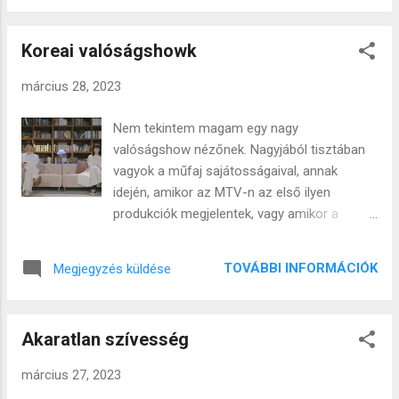
nyugalomban, ahogy ehhez képest egy
that the initial moments (days) are
teljesen hétköznapi ember, sima pólóban és
interesting, but then the dynamics are taken
farmerben, megérkezik az iskolához és úgy
Koreai valóságshowk
away by the fact that the organizers
cipz...
structure the days with various programs,
március 28, 2023
parade celebrities, and give idiotic tasks
instead of letting the conditions and human
Nem tekintem magam egy nagy
behavior be observed in their raw reality.
valóságshow nézőnek. Nagyjából tisztában
There is something perverse and voyeuristic
vagyok a műfaj sajátosságaival, annak
about this, or some kind of human
idején, amikor az MTV-n az első ilyen
experiment in a bad sense, but the truth is
produkciók megjelentek, vagy amikor a
that this is the part that would have
magyar kereskedelmi televíziózásban
interested me. However, I quickly stopped
elkezdték behozni a Big Brother, a Suvivor és
watching these productions because: The
TOVÁBBI INFORMÁCIÓK
Megjegyzés küldése
a hasonló licenszeket, akkor magam is nagy
whole thing was over-directed. They
érdeklődéssel figyeltem őket. Az volt az
increasingly chose extreme characters who
első benyomásom, hogy az első pillanatok
were displayed in a circus-like manner. Th...
Akaratlan szívesség
(napok) érdekesek, de aztán elviszi a
dinamikát az hogy a szervezők különféle
március 27, 2023
programokkal struktúrálják a napokat,