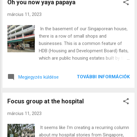
Oh you now yaya papaya
benne. Nem kellenek a nagy szavak, a jó és a
gonosz köré feltekert egydimenziós
március 11, 2023
karakterek. Narrátor se kell. Egy jó sci-fit nem
kell, nem szabad elmagyarázni. Úgy van jól,
In the basement of our Singaporean house,
ha nem értem. Nem értem a technológiát.
there is a row of small shops and
Nem értem az intézményeket. Nem értem a
businesses. This is a common feature of
törvényeket, a szokásokat, az emberek
HDB (Housing and Development Board) flats,
közötti viszonyokat. Nem tudom ki kicsoda.
which are public housing estates built by the
Ezeket mind nekem kell felfedeznem menet
government. The basement is designed to
közben és tulajdonképpen ez egy sci-fi igazi
accommodate various small businesses and
cselekménye. Az én utam, amit bejárok
TOVÁBBI INFORMÁCIÓK
Megjegyzés küldése
community spaces. The logic behind this
ennek az új világnak a megismerésében. Egy
was also followed in the Hungarian public
parizervásárlás köré lehet sci-fit csinálni úgy,
housing construction boom of the 1960s.
hogy az hallatlanul...
Focus group at the hospital
Recognizing the small size of the
apartments, the original concept was to
március 11, 2023
provide various functions in communal
spaces. Laundry could be done in a shared
It seems like I'm creating a recurring column
laundry room, bicycles could be kept in a
about my hospital stories from Singapore,