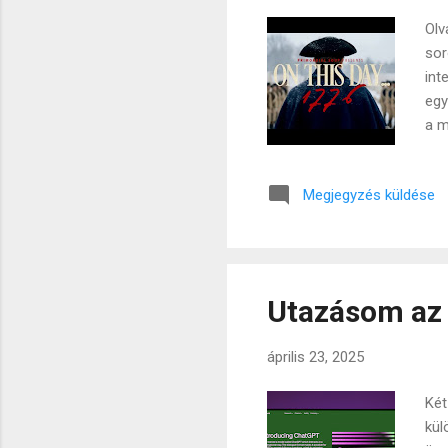
Olv
sor
int
egy
a m
ped
jel
Megjegyzés küldése
nem
a s
szó
meg
Utazásom az 
április 23, 2025
Két
kül