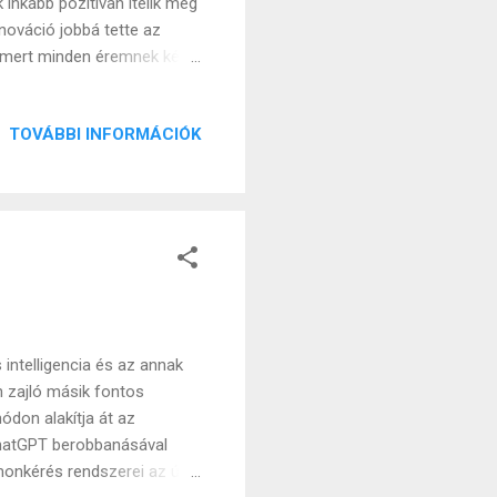
inkább pozitívan ítélik meg
nnováció jobbá tette az
l, mert minden éremnek két
us veszi körül, amit én
iával is. Mégis, talán a
TOVÁBBI INFORMÁCIÓK
m nem volt ekkora
nikációt, mindenki azonnal,
 csak kiemelt szakmáknak
 intelligencia és az annak
n zajló másik fontos
módon alakítja át az
ChatGPT berobbanásával
monkérés rendszerei az új