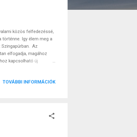
 valami közös felfedezéssé,
a történne. Igy élem meg a
tt Szingapúrban. Az
ttan elfogadja, magához
ához kapcsolható új
nség miatt, az országra
e maradni. Legalábbis, ami
TOVÁBBI INFORMÁCIÓK
nem tekintjük a mostani AI
e ki magát, mégis sokkal
jlett technológiáknak