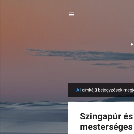
AI
címkéjű bejegyzések megje
B
e
j
Szingapúr és 
e
g
mesterséges i
y