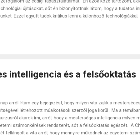
zefoglalom az eddigi tapasztalataimat. Én azok közé tartozom, akik 
echnológiai újításokat, sőt én bizonyítottnak látom, hogy a tudatos i
tünket. Ezzel együtt tudok kritikus lenni a különböző technológiákka
ala van, és mert az újításokat általában egy olyan hype és evangelizm
ább visszanyesegetnék. Pontosan így van ez a mesterséges intelligenc
iltelefonok, és aztán az okos telefonok megjelenése óta, szerinte
relépés a technológiában. A mobiltelefonok felgyorsították a kommu
ós időben elérhető vált. Az, ami ilyen pittyegő üzeneteken keresztűl
vosok pl.) volt elérhető az hétköznapivá vá...
 intelligencia és a felsőoktatás
nap arról írtam egy bejegyzést, hogy milyen vita zajlik a mesterséges
ítségével létrehozott műalkotások szerzői joga körül . Ma a témába
kurzusról akarok írni, arról, hogy a mesterséges intelligencia milyen 
etemi számonkérések rendszerét, sőt a felsőoktatás egészét. A 
ét fellángolt a vita arról, hogy mennyire működnek az egyetemi szá