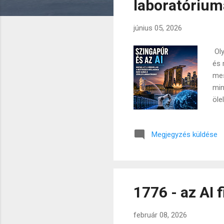
laboratórium
z
é
június 05, 2026
s
e
Oly
k
és 
mes
min
öle
tec
amú
Megjegyzés küldése
a t
for
töb
csu
1776 - az AI 
február 08, 2026