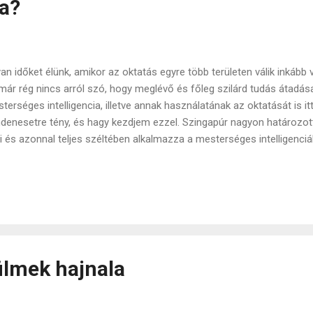
a?
an időket élünk, amikor az oktatás egyre több területen válik inkább
már rég nincs arról szó, hogy meglévő és főleg szilárd tudás átadás
terséges intelligencia, illetve annak használatának az oktatását is i
denesetre tény, és hagy kezdjem ezzel. Szingapúr nagyon határozo
li és azonnal teljes széltében alkalmazza a mesterséges intelligenci
hnológiákat. Ez számomra nem meglepő, ha másért nem a FOMO jele
gy is jellemző, hogy nincs az az innovációs vonat, amiről le szeretn
echnológiai, pénzügyi és üzleti innovációkat illeti. Habár Szingapúrt 
radalom egyik bölcsőjének, egyik ismert nagy modell sem innen nőtt
bről van szó annál, mint, hogy egy gyors korai alkalmazója lenne a fe
pán. A mesterséges intelligenciáva...
filmek hajnala