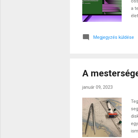
öss
a t
éle
old
ink
Megjegyzés küldése
mob
elő
val
(or
A mesterséges
január 09, 2023
Teg
seg
dis
egy
ism