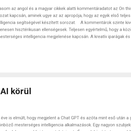
asom az angol és a magyar cikkek alatti kommentáradatot az On th
ozat kapcsán, aminek ugye az az apropója, hogy az egyik első telj
elligencia segítségével készített sorozat. A kommentárok szinte kivét
enesen hisztérikusan ellenségesek. Teljesen egyértelmű, hogy a kö
esterséges intelligencia megjelenése kapcsán. A kreatív iparágak é
ig különösen erős ez az érzés. AI slop, AI moslék...ez a bevett szófo
ek szerint AI nélkül is algoritmusokat követnek, másokat másolnak, d
 tudják elfogadni. Nem irónikus? Amikor valaki begépeli egy bejegyz
zóösszetétel hogy keletkezett? Hirtelen százezrek agyában egyszerr
kapcsolatra? Az a sok egyedi, megismételhetetlen individum, akik jel
ismételhetetlen ahelyett, h...
AI körül
 éve is elmúlt, hogy megjelent a Chat GPT és azóta mint eső után 
önböző mesterséges intelligencia alkalmazások. Egy nagyon szubjek