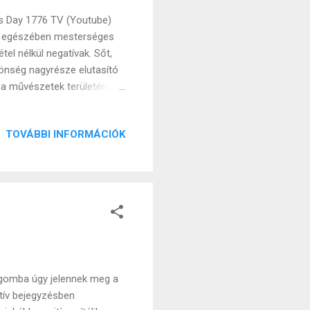
is Day 1776 TV (Youtube)
es egészében mesterséges
el nélkül negatívak. Sőt,
zönség nagyrésze elutasító
s a művészetek területén
rdulat azok között, akik a
e ha azt egy gép teszi azt
TOVÁBBI INFORMÁCIÓK
és alá, hogy AI moslék, az
e gyúlt fény ugyanerre a
enléte egyszeri és
a gomba úgy jelennek meg a
tív bejegyzésben