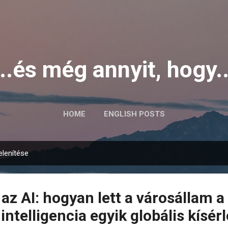
Ugrás a fő tartalomra
...és még annyit, hogy..
HOME
ENGLISH POSTS
lenítése
az AI: hogyan lett a városállam a
ntelligencia egyik globális kísérl