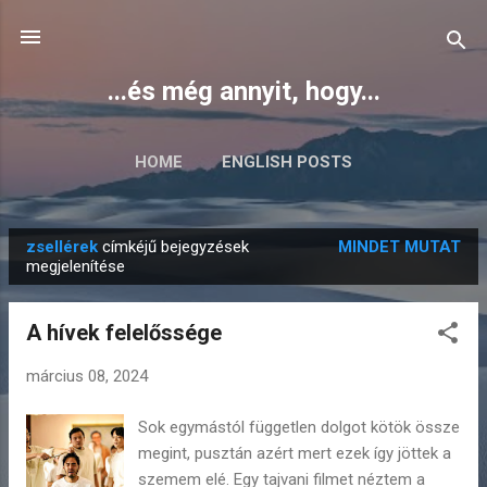
Ugrás a fő tartalomra
...és még annyit, hogy...
HOME
ENGLISH POSTS
zsellérek
címkéjű bejegyzések
MINDET MUTAT
B
megjelenítése
e
j
A hívek felelőssége
e
g
március 08, 2024
y
Sok egymástól független dolgot kötök össze
z
megint, pusztán azért mert ezek így jöttek a
é
szemem elé. Egy tajvani filmet néztem a