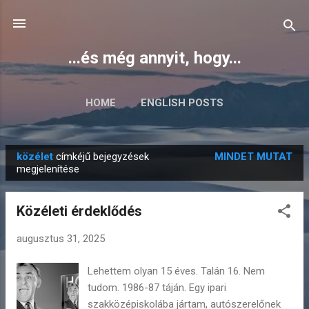
Ugrás a fő tartalomra
...és még annyit, hogy...
HOME
ENGLISH POSTS
közélet
címkéjű bejegyzések
MINDET MUTAT
B
megjelenítése
e
j
Közéleti érdeklődés
e
g
augusztus 31, 2025
y
Lehettem olyan 15 éves. Talán 16. Nem
z
tudom. 1986-87 táján. Egy ipari
é
szakközépiskolába jártam, autószerelőnek