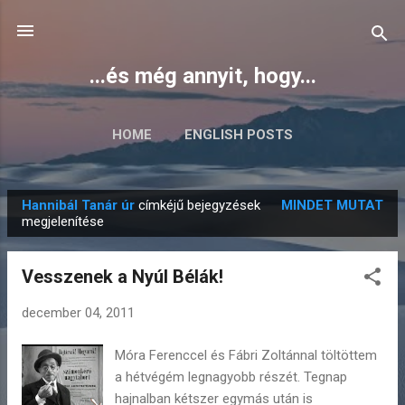
Ugrás a fő tartalomra
...és még annyit, hogy...
HOME
ENGLISH POSTS
Hannibál Tanár úr
címkéjű bejegyzések
MINDET MUTAT
B
megjelenítése
e
j
Vesszenek a Nyúl Bélák!
e
g
december 04, 2011
y
Móra Ferenccel és Fábri Zoltánnal töltöttem
z
a hétvégém legnagyobb részét. Tegnap
é
hajnalban kétszer egymás után is