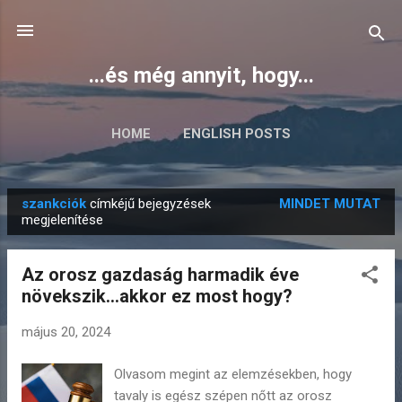
Ugrás a fő tartalomra
...és még annyit, hogy...
HOME
ENGLISH POSTS
szankciók
címkéjű bejegyzések
MINDET MUTAT
B
megjelenítése
e
j
Az orosz gazdaság harmadik éve
e
növekszik...akkor ez most hogy?
g
y
május 20, 2024
z
Olvasom megint az elemzésekben, hogy
é
tavaly is egész szépen nőtt az orosz