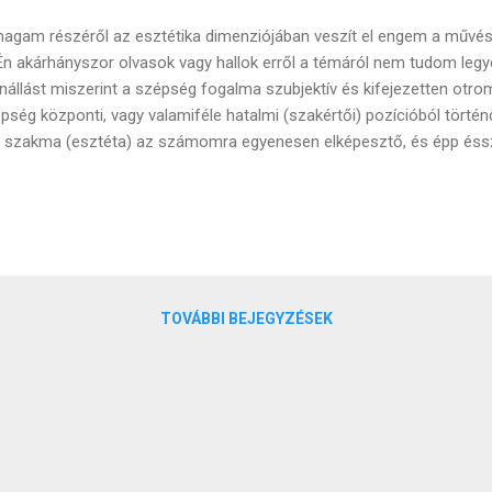
agam részéről az esztétika dimenziójában veszít el engem a művész
 Én akárhányszor olvasok vagy hallok erről a témáról nem tudom le
enállást miszerint a szépség fogalma szubjektív és kifejezetten otr
pség központi, vagy valamiféle hatalmi (szakértői) pozícióból történ
 szakma (esztéta) az számomra egyenesen elképesztő, és épp éssz
y ki fizet valakinek azért, hogy megmondja ez a (mű)tárgy szép-e. 
zélnek, írnak és gondolkodnak szépségről. Azt az előző bejegyzésbe
 tudjuk, hogy a szépség, az esztétikum, az ideák világát, az abszolút
atott szolgálni. A valóságnak egy olyan formája a szépség, ami közele
kat jelenítik meg. Platón filozófiájában a szépség összekapcsolódi
ötletek világával. Szerinte a világban megjelenő széps...
TOVÁBBI BEJEGYZÉSEK