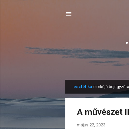
esztétika
címkéjű bejegyzése
B
e
j
A művészet II
e
g
május 22, 2023
y