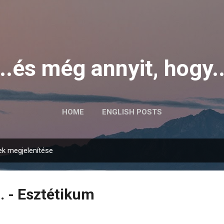
Ugrás a fő tartalomra
...és még annyit, hogy..
HOME
ENGLISH POSTS
k megjelenítése
. - Esztétikum