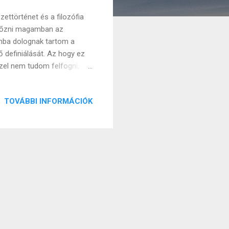
ettörténet és a filozófia
győzni magamban az
omba dolognak tartom a
ő definiálását. Az hogy ez
el nem tudom felfogni,
Márpedig nagyon sokan
n említett klasszikusoktól
TOVÁBBI INFORMÁCIÓK
, a fennkölt elérését
bb áll az ideák világához,
k az absztrakt örök formák