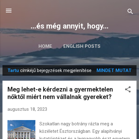
Ugrás a fő tartalomra
...és még annyit, hogy...
HOME
ENGLISH POSTS
Tartu
címkéjű bejegyzések megjelenítése
MINDET MUTAT
B
e
Meg lehet-e kérdezni a gyermektelen
j
nőktől miért nem vállalnak gyereket?
e
g
augusztus 18, 2023
y
z
Szokatlan nagy botrány rázta meg a
é
közéletet Észtországban. Egy alapítványi
kutatóintézet és a legnagyobb észt egyetem