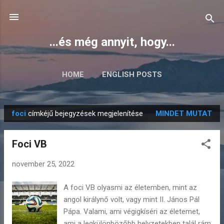
Ugrás a fő tartalomra
...és még annyit, hogy...
HOME
ENGLISH POSTS
foci
címkéjű bejegyzések megjelenítése
MINDET MUTAT
B
e
Foci VB
j
e
november 25, 2022
g
y
A foci VB olyasmi az életemben, mint az
z
angol királynő volt, vagy mint II. János Pál
é
Pápa. Valami, ami végigkíséri az életemet,
ami a legkülönbözőbb helyzetekben talál rám