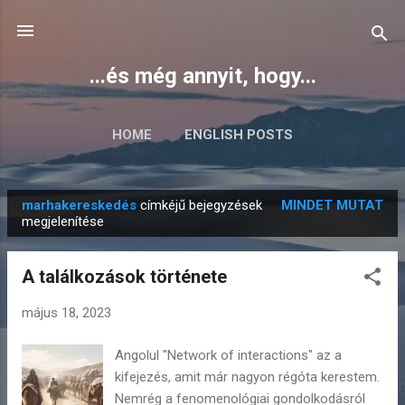
Ugrás a fő tartalomra
...és még annyit, hogy...
HOME
ENGLISH POSTS
marhakereskedés
címkéjű bejegyzések
MINDET MUTAT
B
megjelenítése
e
j
A találkozások története
e
g
május 18, 2023
y
Angolul "Network of interactions" az a
z
kifejezés, amit már nagyon régóta kerestem.
é
Nemrég a fenomenológiai gondolkodásról