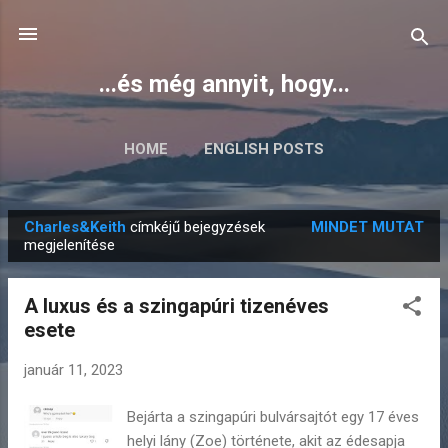
Ugrás a fő tartalomra
...és még annyit, hogy...
HOME
ENGLISH POSTS
Charles&Keith
címkéjű bejegyzések
MINDET MUTAT
B
megjelenítése
e
j
A luxus és a szingapúri tizenéves
e
esete
g
y
január 11, 2023
z
Bejárta a szingapúri bulvársajtót egy 17 éves
é
helyi lány (Zoe) története, akit az édesapja