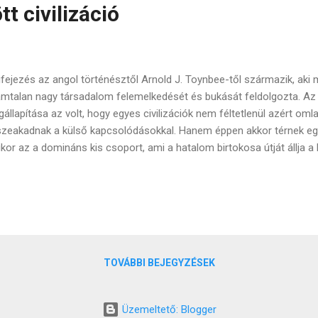
t civilizáció
ifejezés az angol történésztől Arnold J. Toynbee-től származik, ak
mtalan nagy társadalom felemelkedését és bukását feldolgozta. Az 
állapítása az volt, hogy egyes civilizációk nem féltetlenül azért om
zeakadnak a külső kapcsolódásokkal. Hanem éppen akkor térnek e
kor az a domináns kis csoport, ami a hatalom birtokosa útját állja a
ve a maga (ezek szerint csak vélt) érdekeit. Hogy egy adott társadal
börtönzött" létet, ami mindig a valamikori nagyságra hivatkozva akar 
apotokat, ahhoz vagy ennek az uralkodó kisebbségnek kell tudnia meg
lkodó elit kell a helyébe lépjen. Nézzük meg ezt közelebbről az általa
rta példáján. Spártának gránitszilárdságú, szigorú alkotmánya volt, v
okkal, olyan vívmányok köthetők hozzájuk...
TOVÁBBI BEJEGYZÉSEK
Üzemeltető: Blogger