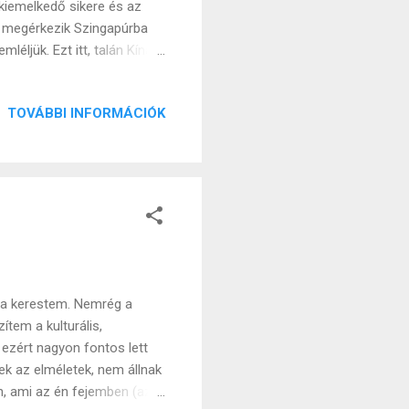
kiemelkedő sikere és az
s megérkezik Szingapúrba
éljük. Ezt itt, talán Kína
lmi vizsgálódás kerete egy
 területen uralkodtak.
TOVÁBBI INFORMÁCIÓK
 magyar nép, és
izsgálódás tárgya. Ehhez
teleologikus szemlélet, ami
óta kerestem. Nemrég a
tem a kulturális,
 ezért nagyon fontos lett
k az elméletek, nem állnak
, ami az én fejemben (az