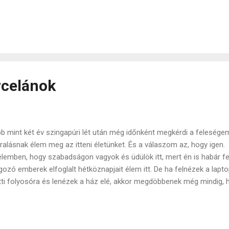
ópai iskolázottságom lévén) egyértelműnek tűnt. Nekem már a magy
annál is erősebb történelmi toposzaink mentén is egyre több gondom 
ljárásnak megfelelően változik a történelem pedig az állítólag egysz
zem világosan kifejtettem az " Idén mi lesz majd 1956-ban? " poszt
mények mintha mindig egy népmesei vonalat vennének fel, a történet
tén haladva. Ezt a témát még csak érintőlege...
rcelánok
b mint két év szingapúri lét után még időnként megkérdi a felesége
ralásnak élem meg az itteni életünket. És a válaszom az, hogy igen
elemben, hogy szabadságon vagyok és üdülök itt, mert én is habár fe
gozó emberek elfoglalt hétköznapjait élem itt. De ha felnézek a lapt
tti folyosóra és lenézek a ház elé, akkor megdöbbenek még mindig, 
almas pálmafák karcolják az emeletünket, Novemberben is tűz a na
om ételként elfogadni azt, amit étel gyanánt esznek. Lemegyek az 
yon más. Néha látom magam vissztükröződni egy-egy kirakatban és 