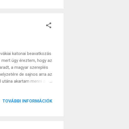
n magamba ezt a közeget,
inden nap megyünk vissza
vákiai katonai beavatkozás
re, mert úgy éreztem, hogy az
aradt, a magyar szereplés
elyzetére de sajnos arra az
al utána akartam menni a
n és az interneten talált
új részlettel
TOVÁBBI INFORMÁCIÓK
most a saját
rás A tények és a
katonával egy hónapon