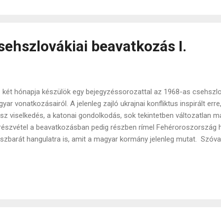
en. Gyüttment vagyok. Idegen. Bevándorló. Migráns. Szívom közbe
bálom minden nap megérteni, és minden nap egy új kezdés, mert m
első kockára, hogy egy idegen ébred egy idegen országb...
sehszlovákiai beavatkozás I.
 két hónapja készülök egy bejegyzéssorozattal az 1968-as csehszlo
yar vonatkozásairól. A jelenleg zajló ukrajnai konfliktus inspirált er
sz viselkedés, a katonai gondolkodás, sok tekintetben változatlan m
részvétel a beavatkozásban pedig részben rímel Fehéroroszország h
szbarát hangulatra is, amit a magyar kormány jelenleg mutat. Szóv
zleteknek, hogy miképpen működött ez a katonai beavatkozás 1968-ba
yszerű elemzések teljesen beszívtak, számos számomra nem ismert 
dagították a történtekkel kapcsolatos ismereteimet. Ezeket fogom 
dolataimmal kiegészítve egy bejegyzés sorozatban közzé tenni. for
ténelmi kontextus A Magyar Néphadsereg 1968-ban mintegy 12.500 
esztül megszállás alatt tartotta Csehszlovákia egy részét az ottan...