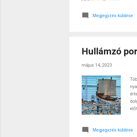
eur
az 
Megjegyzés küldése
szé
his
ese
men
Hullámzó po
május 14, 2023
Töb
nya
ért
dol
elő
Hat
fog
Megjegyzés küldése
nag