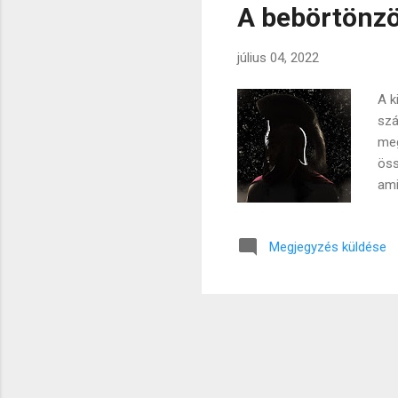
A bebörtönzöt
július 04, 2022
A k
szá
meg
öss
ami
véd
"be
Megjegyzés küldése
áll
ura
Spá
cél