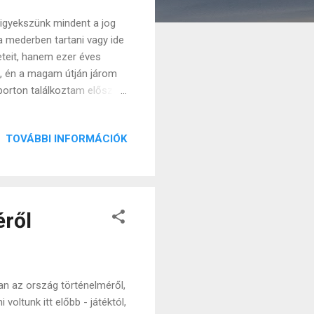
igyekszünk mindent a jog
 mederben tartani vagy ide
reteit, hanem ezer éves
e, én a magam útján járom
porton találkoztam először
pszichiátria területén,
ek egyszerre adnak
TOVÁBBI INFORMÁCIÓK
ztában legyen, másrészt
ödésébe. Most nem akarom
alma van annak, hogy a
éről
an az ország történelméről,
voltunk itt előbb - játéktól,