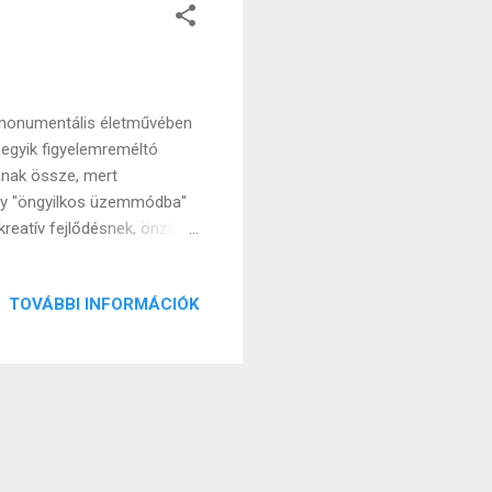
i monumentális életművében
egyik figyelemreméltó
lanak össze, mert
gy "öngyilkos üzemmódba"
 kreatív fejlődésnek, önzően
om elkerülje ezt a
tartósítani berögzött
TOVÁBBI INFORMÁCIÓK
változnia vagy egy új
 szintén feldolgozott ókori
ilágos szabályokkal,