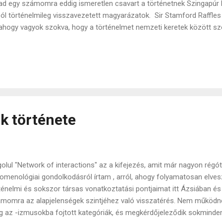
ad egy számomra eddig ismeretlen csavart a történetnek Szingapúr 
ól történelmileg visszavezetett magyarázatok. Sir Stamford Raffle
ahogy vagyok szokva, hogy a történelmet nemzeti keretek között szeml
elsége miatt, dinasztikus megközelítésként említik, amikor a történe
tt dinasztia története, tekintet nélkül arra, hogy azok éppen mekkora
ajdonképpen ilyen a magyar történelem is, aminek rögzített pontja a
rmekkora is vagy akárhol van "Magyarország" az lesz a történelmi v
est itt (mármint Dél-Kelet Ázsiában) sokkal gyakrabban előkerül egy 
 progressziót, egy utat mutat ...
k története
olul "Network of interactions" az a kifejezés, amit már nagyon rég
omenológiai gondolkodásról írtam , arról, ahogy folyamatosan elveszí
ténelmi és sokszor társas vonatkoztatási pontjaimat itt Ázsiában és
momra az alapjelenségek szintjéhez való visszatérés. Nem működne
 az -izmusokba fojtott kategóriák, és megkérdőjeleződik sokminden