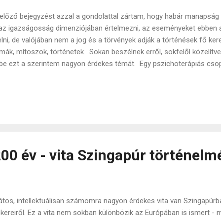
előző bejegyzést azzal a gondolattal zártam, hogy habár manapság 
az igazságosság dimenziójában értelmezni, az eseményeket ebben a
elni, de valójában nem a jog és a törvények adják a történések fő ke
mák, mítoszok, történetek. Sokan beszélnek erről, sokfelől közelítv
be ezt a szerintem nagyon érdekes témát. Egy pszichoterápiás cso
el a gondolattal. Ahhoz, hogy valaki segítő szakember legyen, főleg a 
határozott számú órát kell eltöltenie önismereti csoportokban. Ez
etőséget arra, hogy az ember saját magával (főleg a korlátaival) tis
ekintést enged a csoportok dinamikájába, azok pszichológiai műk
 a részét túlságosan részletezni, de ezen a területen tengernyi irod
portok tulajdonképpen "kitermelnek" mintáka...
00 év - vita Szingapúr történelm
átos, intellektuálisan számomra nagyon érdekes vita van Szingapúrb
kereiről. Ez a vita nem sokban különbözik az Európában is ismert - mi 