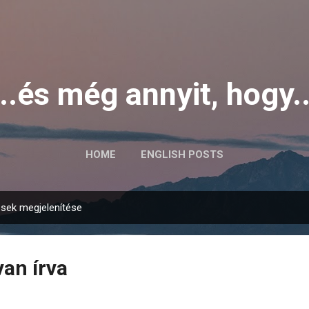
Ugrás a fő tartalomra
...és még annyit, hogy..
HOME
ENGLISH POSTS
sek megjelenítése
van írva