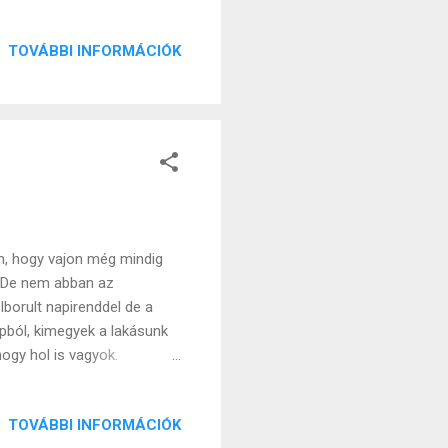
ar történelemoktatás, vagy
volt azzal, hogy: - A
TOVÁBBI INFORMÁCIÓK
er már megtörtént. Ezt azt
omban. - A történelmi
mesélés elvárt logikája
m, hogy vajon még mindig
. De nem abban az
lborult napirenddel de a
opból, kimegyek a lakásunk
hogy hol is vagyok.
p és valószínűleg én sosem
utcára és minden ember
TOVÁBBI INFORMÁCIÓK
látom mennyire kirívok