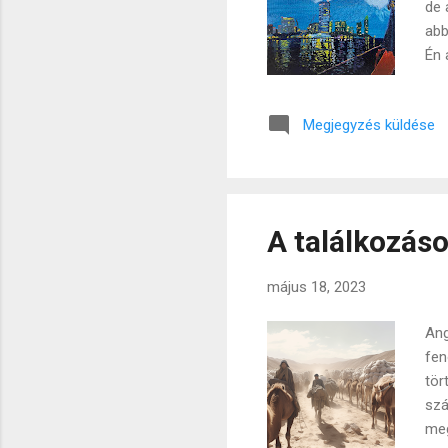
de 
abb
Én 
köz
ado
Megjegyzés küldése
Tul
aká
kép
egy
A találkozáso
május 18, 2023
Ang
fen
tör
szá
meg