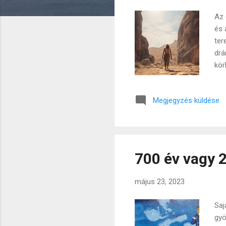
z
Az 
é
és 
s
ter
e
drá
k
kör
ezz
meg
Megjegyzés küldése
leh
bet
ezt
cso
700 év vagy 2
május 23, 2023
Saj
gyö