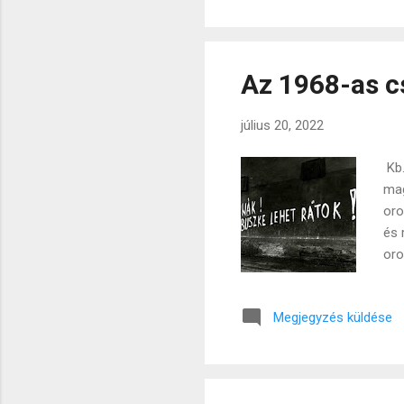
inn
pró
az 
Az 1968-as c
július 20, 2022
Kb.
mag
oro
és 
oro
rés
nag
Megjegyzés küldése
gaz
gon
tör
ker