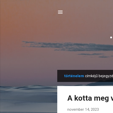
történelem
címkéjű bejegyzé
B
e
j
A kotta meg 
e
g
november 14, 2023
y