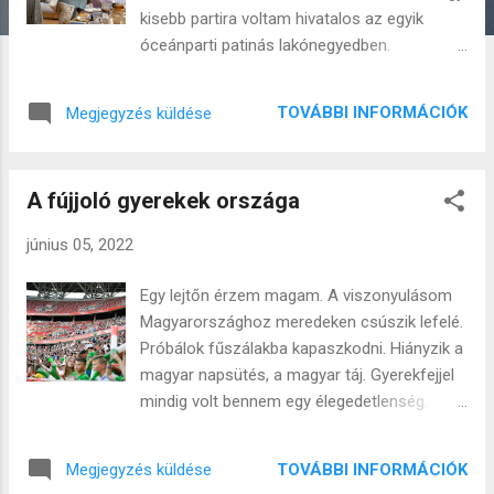
s
kisebb partira voltam hivatalos az egyik
e
óceánparti patinás lakónegyedben.
k
Dolgozom most egy szingapúri startupnak,
akik mesterséges intelligencián alapúló
TOVÁBBI INFORMÁCIÓK
Megjegyzés küldése
érzelmeket felismerő rendszert fejlesztettek
ki és az én feladatom egy nyomonkövető
kutatás megszervezése, hogy miképpen
A fújjoló gyerekek országa
tudják ezt az innovációt használni helyi
szociális és egészségügyi szolgáltatások. A
június 05, 2022
tulajdonos alapító egy szingapúri ügyvéd, aki
ausztráliába keveredett, a fehér emberek
Egy lejtőn érzem magam. A viszonyulásom
közzé, ott végzett jogot és aztán évek múlva
Magyarországhoz meredeken csúszik lefelé.
visszatérve Szingapúrba egy Shanghai-i
Próbálok fűszálakba kapaszkodni. Hiányzik a
nővel ismerkedett meg és kötött
magyar napsütés, a magyar táj. Gyerekfejjel
házasságot, aki idekeveredett mert a
mindig volt bennem egy élegedetlenség.
McKinsey Consulting azonnal alkalmazta őt
Hogy semmi nem elég drámai, semmi nem
miután az évfolyamában Kínában az első öt
elég kalandos Magyarországon. Hogy itt
között végzett közgazdaságtan szakon. Pár
TOVÁBBI INFORMÁCIÓK
Megjegyzés küldése
nincsen tenger, nincsenek magas, hőfödte