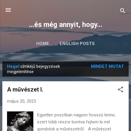
Ugrás a fő tartalomra
...és még annyit, hogy...
HOME
ENGLISH POSTS
Hegel
címkéjű bejegyzések
MINDET MUTAT
B
megjelenítése
e
j
A művészet I.
e
g
május 20, 2023
y
Egyetlen posztban nagyon hosszú lenne,
z
ezért több részre bontva fejtem ki mit
é
gondolok a művészetről. A művészet