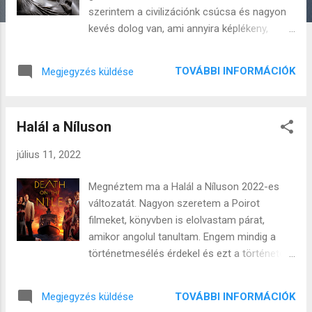
s
szerintem a civilizációnk csúcsa és nagyon
e
kevés dolog van, ami annyira képlékeny,
k
instabil és mégis nagyon erősen jelen lévő,
mint a művészet. A művészet semmi. És
TOVÁBBI INFORMÁCIÓK
Megjegyzés küldése
minden egyszerre. Valahogy az élet fonákján
van mindig. Tökéletesen hasztalan ha úgy
vesszük, mégis az egyik legősibb emberi
Halál a Níluson
jelenség. Platón filozófiájában a művészet
lényege a mimesis, a valóság imitálása.
július 11, 2022
Csakhogy nála az a csavar is megvolt, hogy
szerinte az érzékszeveinkkel felfogott
Megnéztem ma a Halál a Níluson 2022-es
valóság csak annyira valós, mint a barlang
változatát. Nagyon szeretem a Poirot
falára vetett árnyékok. Tehát ő egy
filmeket, könyvben is elolvastam párat,
magasabb rendű valóságról, az ideák
amikor angolul tanultam. Engem mindig a
világáról beszél. Magyarán szólva a
történetmesélés érdekel és ezt a történetet
művészet is, mint az érzékszerveink a
3 változatban is láttam már. Készült ugyanis
valóságot próbálja megragadni űgy, hogy a
a könyvből 1978-ban már film, aztán része
tökéletes formák megjelenítésére törekszik.
TOVÁBBI INFORMÁCIÓK
Megjegyzés küldése
volt persze a David Suchet-vel forgatott