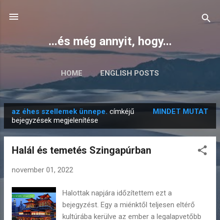
Ugrás a fő tartalomra
...és még annyit, hogy...
HOME
ENGLISH POSTS
az éhes szellemek ünnepe.
címkéjű
MINDET MUTAT
B
bejegyzések megjelenítése
e
j
Halál és temetés Szingapúrban
e
g
november 01, 2022
y
Halottak napjára időzítettem ezt a
z
bejegyzést. Egy a miénktől teljesen eltérő
é
kultúrába kerülve az ember a legalapvetőbb