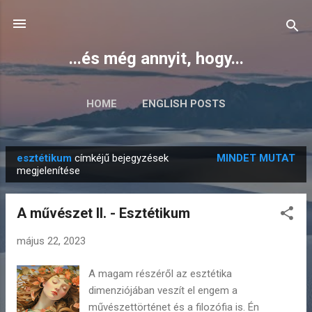
Ugrás a fő tartalomra
...és még annyit, hogy...
HOME
ENGLISH POSTS
esztétikum
címkéjű bejegyzések
MINDET MUTAT
B
megjelenítése
e
j
A művészet II. - Esztétikum
e
g
május 22, 2023
y
A magam részéről az esztétika
z
dimenziójában veszít el engem a
é
művészettörténet és a filozófia is. Én