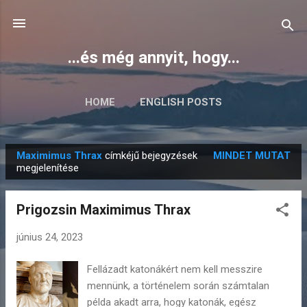
Ugrás a fő tartalomra
...és még annyit, hogy...
HOME
ENGLISH POSTS
Maximimus Thrax
címkéjű bejegyzések
MINDET MUTAT
B
megjelenítése
e
j
Prigozsin Maximimus Thrax
e
g
június 24, 2023
y
Fellázadt katonákért nem kell messzire
z
mennünk, a történelem során számtalan
é
példa akadt arra, hogy katonák, egész