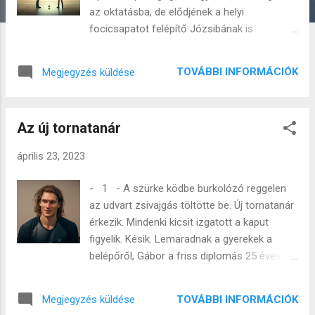
s
az oktatásba, de elődjének a helyi
e
focicsapatot felépítő Józsibának is
k
határozott tervei vannak. 1. rész
https://www.annyit.com/2023/04/az-uj-
TOVÁBBI INFORMÁCIÓK
Megjegyzés küldése
tornatanar.html - 4 - Józsibá sípszójára
vigyázba merevedett a terem. Zsoltika is
felegyenesedett anélkül, hogy el tudta volna
Az új tornatanár
kapni a labdát előtte. Így az most alig
hallható sercegéssel gurult el mellőle, de a
április 23, 2023
néma csendben ez a sercegés fülsértően
hangos volt. - Mi van kisfiam, lyukas a
- 1 - A szürke ködbe burkolózó reggelen
kezed? - kérdezte Józsibá, villámló
az udvart zsivajgás töltötte be. Új tornatanár
tekintettel. Választ nem várt a kérdésre,
érkezik. Mindenki kicsit izgatott a kaput
azonnal Gáborhoz fordult. - Na, Kisaladár,
figyelik. Késik. Lemaradnak a gyerekek a
Tibi nem semmi, mi? És már intett is a két
belépőről, Gábor a friss diplomás 25 éves
gyereknek, akik azonnal ott teremtek. -
tornatanár az első óra alatt érkezik. Gábor
Kisaladár a kapuba, Tibike lősz párat a
Fiatal, jó felépítésű, első ránézésre is
hosszú sarokra. - adta ki a parancsot
TOVÁBBI INFORMÁCIÓK
Megjegyzés küldése
sportos ember. Hosszú hullámos haja