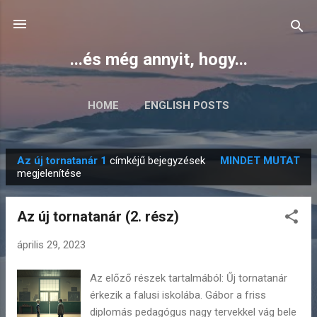
Ugrás a fő tartalomra
...és még annyit, hogy...
HOME
ENGLISH POSTS
Az új tornatanár 1
címkéjű bejegyzések
MINDET MUTAT
B
megjelenítése
e
j
Az új tornatanár (2. rész)
e
g
április 29, 2023
y
Az előző részek tartalmából: Űj tornatanár
z
érkezik a falusi iskolába. Gábor a friss
é
diplomás pedagógus nagy tervekkel vág bele