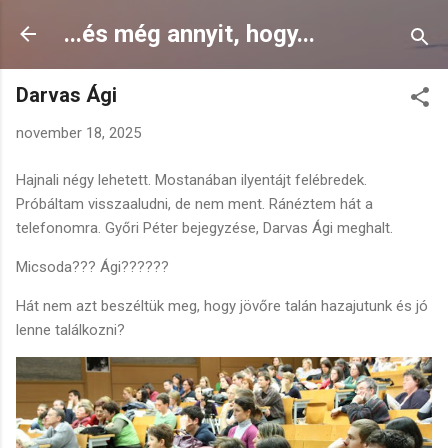
Ugrás a fő tartalomra
...és még annyit, hogy...
Darvas Ági
november 18, 2025
Hajnali négy lehetett. Mostanában ilyentájt felébredek.
Próbáltam visszaaludni, de nem ment. Ránéztem hát a
telefonomra. Győri Péter bejegyzése, Darvas Ági meghalt.
Micsoda??? Ági??????
Hát nem azt beszéltük meg, hogy jövőre talán hazajutunk és jó
lenne találkozni?