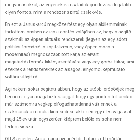
megvonásokkal, az egyének és családok gondozása legalább
olyan fontos, mint a rendszer szintű cselekvés.
Én ezt a Janus-arcú megközelítést egy olyan áldilemmának
tartottam, amiben az igazi döntés valójában az, hogy a segítő
szakmák az éppen aktuális rendszerek (legyen az egy adott
politikai formáció, a kapitalizmus, vagy éppen maga a
modernitás) meghosszabbított karja az elvárt
magatartásformák kikényszerítésére vagy egy görbe tükör, ami
ezeknek a rendszereknek az álságos, elnyomó, képmutató
voltára világít rá.
Ági nekem sokat segített abban, hogy az utóbbi erősödjék meg
bennem, olyan magabiztossággal, hogy egy ponton túl, amikor
már számomra végkép elfogadhatatlanná vált ennek a
szakmának a morális kiüresedése akkor én egy éles vágással
majd 25 év után egyszerűen kiléptem belőle és soha nem
tértem vissza.
Ott Szegeden, Ági a maga gyengéd de határozott módján