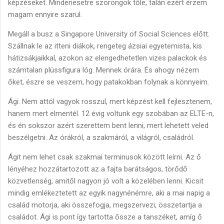
képzéseket. Mindenesetre szorongok tőle, talán ezért érzem
magam ennyire szarul.
Megáll a busz a Singapore University of Social Sciences előtt.
Szállnak le az itteni diákok, rengeteg ázsiai egyetemista, kis
hátizsákjaikkal, azokon az elengedhetetlen vizes palackok és
számtalan plüssfigura lóg. Mennek órára. És ahogy nézem
őket, észre se veszem, hogy patakokban folynak a könnyeim.
Ági. Nem attól vagyok rosszul, mert képzést kell fejlesztenem,
hanem mert elmentél. 12 évig voltunk egy szobában az ELTE-n,
és én sokszor azért szerettem bent lenni, mert lehetett veled
beszélgetni. Az órákról, a szakmáról, a világról, családról.
Ágit nem lehet csak szakmai terminusok között leírni. Az ő
lényéhez hozzátartozott az a fajta barátságos, törődő
közvetlenség, amitől nagyon jó volt a közelében lenni. Kicsit
mindig emlékeztetett az egyik nagynénémre, aki a mai napig a
család motorja, aki összefogja, megszervezi, összetartja a
családot. Ági is pont így tartotta őssze a tanszéket, amíg ő