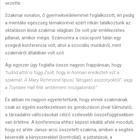
vezette.
Szakmai vonalon, ő gyermekvédelemmel foglalkozott, én pedig
a mentális egészség témakörével azért ritkán találkoztunk az
oktatáson kívüli szakmai világban. De volt pár emlékezetes
pillanat, amikor mégis. Számomra a csúcspont talán egy
szegedi konferencia volt, ahol a szociális munkáról, mint
szakmáról általában volt szó.
Ági egyszer úgy foglalta össze nagyon frappánsan, hogy
"tudod attól is függ Zsolt, hogy ki honnan eredezteti ezt a
szakmát. A Mary Richmond típusú "látogató asszonyoktól", vagy
a Toynbee Hall féle settlement mozgalomból."
És abban mi nagyon egyetértettünk, hogy ennek szakmának
csak az egyéni esetkezelésen és gondozáson jóval túlmutató,
a társadalmi változásokat célzó szélesebb összefüggésekben
van értelme. A konferencia ehhez képest inkább afelé mozdult,
hogy ez aféle Janus-arcú összetett szakma, amiben a segítés
keveredik a kényszerekkel (kontrollal), a juttatások, a