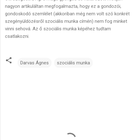
nagyon artikuláltan megfogalmazta, hogy ez a gondozói,
gondoskodó szemlélet (akkoriban még nem volt szó konkrét
szegényüldözésről szociális munka címén) nem fog minket
vinni sehová. Az ő szociális munka képéhez tudtam
csatlakozni.
Darvas Ágnes
szociális munka
M
e
g
j
e
g
y
z