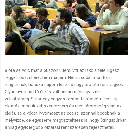
8 óra se volt, már a buszon ültem, vitt az iskola felé. Egész
reggel rosszul éreztem magam. Nem csoda, mondtam
magamnak, hosszú napom lesz és négy óra óta fent vagyok.
Olyan nyomasztó érzés volt bennem és egyszerre
zaklatottság. 9-kor egy nagyon fontos találkozóm lesz. Új
oktatási modult kell szerveznem és nem látom még sem az
elejét, se a végét. Nyomaszt az egész, azonnal bedobnak a
mélyvízbe, de egyszerre megtiszteltetés is, hogy Szingapúrban,
a világ egyik legjobb oktatási rendszerében fejleszthetek