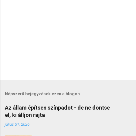
é
s
e
k
Népszerű bejegyzések ezen a blogon
Az állam építsen színpadot - de ne döntse
el, ki álljon rajta
július 31, 2026