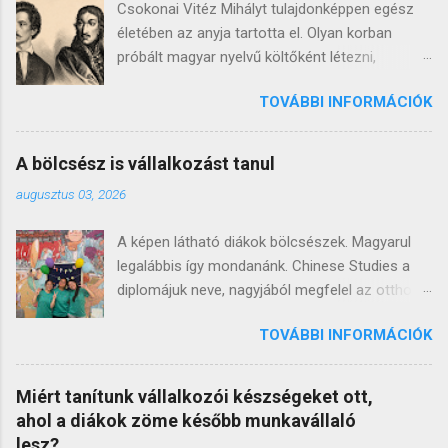
Csokonai Vitéz Mihályt tulajdonképpen egész
életében az anyja tartotta el. Olyan korban
próbált magyar nyelvű költőként létezni,
amelyben még nem állt rendelkezésre
TOVÁBBI INFORMÁCIÓK
működőképes társadalmi infrastruktúra. Nem
volt elegendő számú fizetőképes olvasó, fejlett
könyvpiac, országos kulturális nyilvánosság és
A bölcsész is vállalkozást tanul
olyan polgári közönség, amely rendszeresen
augusztus 03, 2026
pénzt adott volna magyar nyelvű irodalomért.
Lehetett patrónust keresni, előfizetőket
A képen látható diákok bölcsészek. Magyarul
gyűjteni, alkalmi megbízásokból élni, állásért
legalábbis így mondanánk. Chinese Studies a
folyamodni és személyes kapcsolatokon
diplomájuk neve, nagyjából megfelel az otthoni
keresztül támogatást remélni. De magyar
magyar szaknak, leszámítva néhány apró
költőként, közvetlenül az olvasókból megélni
TOVÁBBI INFORMÁCIÓK
részletet, amiről ez a bejegyzés szól. Büfé-
szinte lehetetlen volt. Kortársai között is
ruhatár szak, emlékszem otthon a
nagyon nehezen találunk olyat, aki a
bölcsészeket és a szociális szakokat is így
művészetéből élt. Kazinczy birtokos nemes és
Miért tanítunk vállalkozói készségeket ott,
gúnyolták az én időmben. Tarisznyás
egy ideig állami tisztviselő volt; Fazekas
ahol a diákok zöme később munkavállaló
bölcsészlány. Ez talán a 70-es évekből jöhetett,
katonatiszt, majd debreceni gazdálkodó;
lesz?